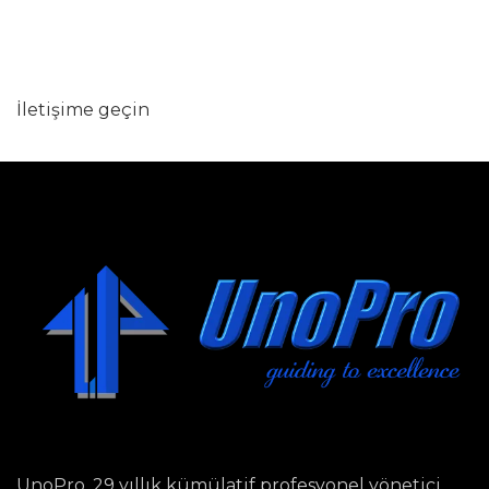
Hizmetlerimizle ilgili tüm sorularınızı
en kısa süre içerisinde yanıtlayacağız.
İletişime geçin
UnoPro, 29 yıllık kümülatif profesyonel yönetici,