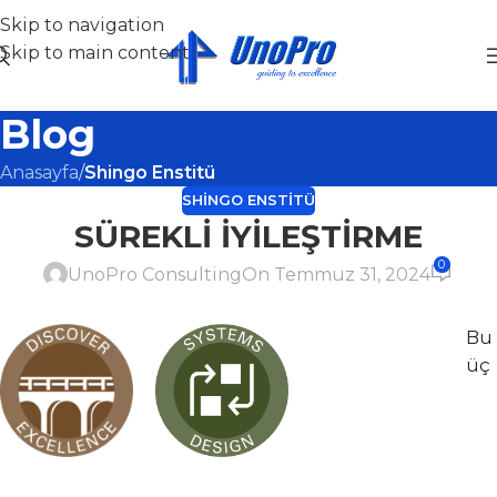
Skip to navigation
Skip to main content
Blog
Anasayfa
/
Shingo Enstitü
SHINGO ENSTITÜ
SÜREKLİ İYİLEŞTİRME
0
UnoPro Consulting
On Temmuz 31, 2024
Bu
üç